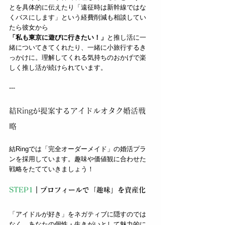
とを具体的に伝えたり「遠征時は新幹線ではな
くバスにします」という経費削減も相談してい
たら彼女から
「私も東京に遊びに行きたい！」
と推し活に一
緒についてきてくれたり、一緒に小旅行するき
っかけに。理解してくれる気持ちのおかげで楽
しく推し活が続けられています。
---
結Ringが提案するアイドルオタク婚活戦
略
結Ringでは「完全オーダーメイド」の婚活プラ
ンを採用しています。趣味や価値観に合わせた
戦略をたてていきましょう！
STEP1
｜プロフィールで「趣味」を資産化
「アイドルが好き」をネガティブに隠すのでは
なく、あなたの個性・生きがいとして魅力的に