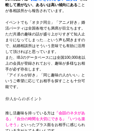
較して差がない、あるいは高い傾向にある
こと
が各相談所から報告されています。
イベントでも「オタク同士」「アニメ好き」婚
活パーティは全国各地でも満席が目立ちます。
ただ共通の趣味の話が盛り上がりすぎて知人止
まりになってしまった…という声も聞きますの
で、結婚相談所はそういう意味でも有効に活用
して頂ければと思っています。
また、IBJのデータベースには全国100,000名以
上の会員が登録されており、趣味が多様なお相
手が必ず存在します。
「アイドルが好き」「同じ趣味の人がいい」と
いうご希望に応じてお相手を探すことも十分可
能です。
仲人からのポイント
推し活趣味を持っている方は
「会話のネタがあ
る」「自分の時間を大切にできる」「いつも楽
しそう」
といったプラス面をお相手に感じられ
ている方がとても多いんです。