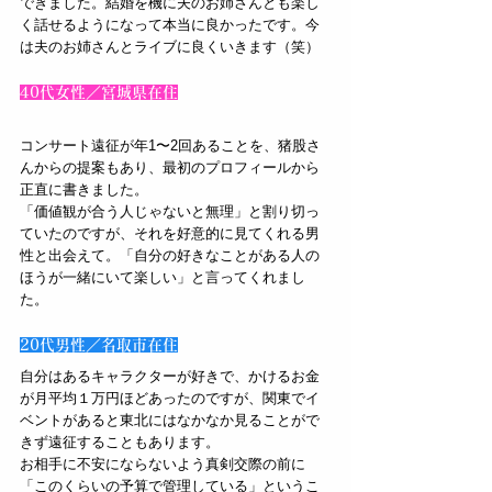
できました。結婚を機に夫のお姉さんとも楽し
く話せるようになって本当に良かったです。今
は夫のお姉さんとライブに良くいきます（笑）
40代女性／宮城県在住
コンサート遠征が年1〜2回あることを、猪股さ
んからの提案もあり、最初のプロフィールから
正直に書きました。
「価値観が合う人じゃないと無理」と割り切っ
ていたのですが、それを好意的に見てくれる男
性と出会えて。「自分の好きなことがある人の
ほうが一緒にいて楽しい」と言ってくれまし
た。
20代男性／名取市在住
自分はあるキャラクターが好きで、かけるお金
が月平均１万円ほどあったのですが、関東でイ
ベントがあると東北にはなかなか見ることがで
きず遠征することもあります。
お相手に不安にならないよう真剣交際の前に
「このくらいの予算で管理している」というこ