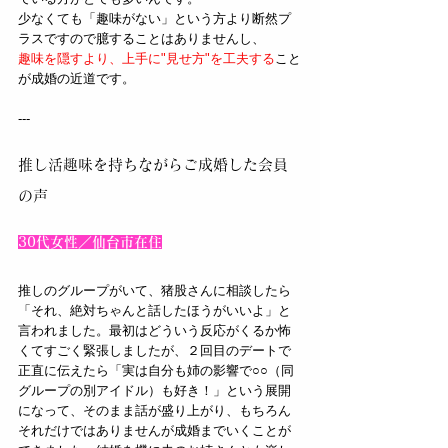
少なくても「趣味がない」という方より断然プ
ラスですので臆することはありませんし、
趣味を隠すより、上手に"見せ方"を工夫する
こと
が成婚の近道です。
---
推し活趣味を持ちながらご成婚した会員
の声
30代女性／仙台市在住
推しのグループがいて、猪股さんに相談したら
「それ、絶対ちゃんと話したほうがいいよ」と
言われました。最初はどういう反応がくるか怖
くてすごく緊張しましたが、２回目のデートで
正直に伝えたら「実は自分も姉の影響で○○（同
グループの別アイドル）も好き！」という展開
になって、そのまま話が盛り上がり、もちろん
それだけではありませんが成婚までいくことが