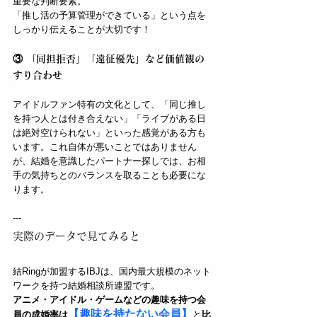
重要な判断要素。
「推し活の予算管理ができている」という点を
しっかり伝えることが大切です！
③ 「同担拒否」「遠征優先」など価値観の
すり合わせ
アイドルファン特有の文化として、「同じ推し
を持つ人とは付き合えない」「ライブがある日
は絶対空けられない」といった感覚がある方も
います。これ自体が悪いことではありません
が、結婚を意識したパートナー探しでは、お相
手の気持ちとのバランスを取ることも必要にな
ります。
---
実際のデータで見てみると
結Ringが加盟するIBJは、国内最大規模のネット
ワークを持つ結婚相談所連盟です。
アニメ・アイドル・ゲームなどの趣味を持つ会
【趣味を持たない会員】
員の成婚率は
と
比