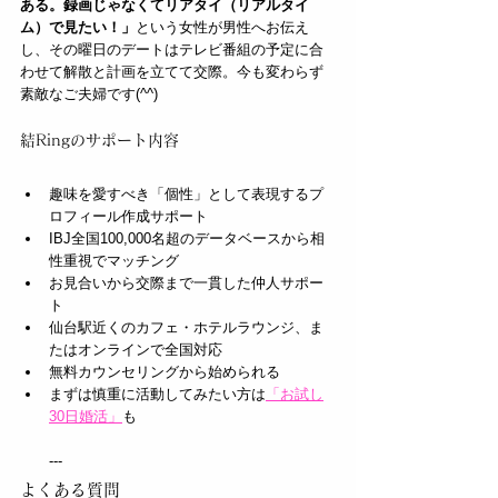
ある。録画じゃなくてリアタイ（リアルタイ
ム）で見たい！」
という女性が男性へお伝え
し、その曜日のデートはテレビ番組の予定に合
わせて解散と計画を立てて交際。今も変わらず
素敵なご夫婦です(^^)
結Ringのサポート内容
趣味を愛すべき「個性」として表現するプ
ロフィール作成サポート
IBJ全国100,000名超のデータベースから相
性重視でマッチング
お見合いから交際まで一貫した仲人サポー
ト
仙台駅近くのカフェ・ホテルラウンジ、ま
たはオンラインで全国対応
無料カウンセリングから始められる
まずは慎重に活動してみたい方は
「お試し
30日婚活」
も
---
よくある質問