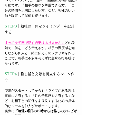
IBJのシステムでは、趣味・価値観の詳細検索が
可能です。「相手の趣味を尊重できる方」「自
分の時間を大切にしたい方」など、相性のいい
軸を設定して候補を絞ります。
STEP3
｜趣味の「開示タイミング」を設計
する
すべてを初回で話す必要はありません。
どの段
階で、何を、どう伝えるか。相手の温度感を知
りながら仲人と一緒に伝え方のシナリオを作る
ことで、相手に不安を与えずに趣味を打ち明け
られます。
STEP4
｜推し活と交際を両立するルール作
り
交際がスタートしてからも「ライブがある週は
事前に共有する」「月の予算感を共有する」な
ど、お相手との関係をより良くするための具体
的なルールを仲人がサポートします。
実際に
「毎週●曜日の19時からは推しのテレビが