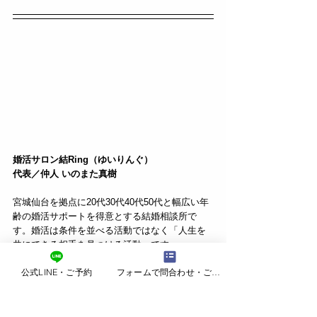
婚活サロン結Ring（ゆいりんぐ）
代表／仲人 いのまた真樹
宮城仙台を拠点に20代30代40代50代と幅広い年
齢の婚活サポートを得意とする結婚相談所で
す。婚活は条件を並べる活動ではなく「人生を
共にできる相手を見つける活動」です。
公式LINE・ご予約
フォームで問合わせ・ご予約
成婚をゴールとせず、ご結婚後の幸せまでを見
据えた婚活サポートとアドバイスを大切にして
います。会員一人ひとりの価値観や考えに寄り
添う、オーダーメイド型婚活サポートに重点を