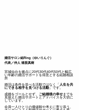
婚活サロン結Ring（ゆいりんぐ）
代表／仲人 猪股真樹
宮城仙台を拠点に20代30代40代50代と幅広
い年齢の婚活サポートを得意とする結婚相談
所
婚活は条件を並べる活動ではなく「
人生を共
にできる相手を見つける活動
」です。
成婚をゴールとせず、
ご結婚後の幸せ
までを
見据えた婚活サポートとアドバイスを大切に
しています。
会員一人ひとりの価値観や考えに寄り添う、