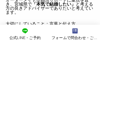
オーダーメイド型婚活サポートに重点を置
き、宮城県で
「本気で結婚したい」
と考える
方の良きアドバイザーでありたいと考えてい
ます。
大切にしていること：言葉と伝え方。
公式LINE・ご予約
フォームで問合わせ・ご予約
仙台で結婚相談所をお探しの方へ。
婚活サロン結Ringは、宮城県仙台市を中心に婚
活をサポートしているIBJ加盟の結婚相談所で
す。
20代・30代・40代の本気の婚活を仲人が丁寧に
サポートしています。
▶ 仙台の結婚相談所「婚活サロン結Ring」の
30
代の婚活はこちら
婚活
お知らせ・ご挨拶