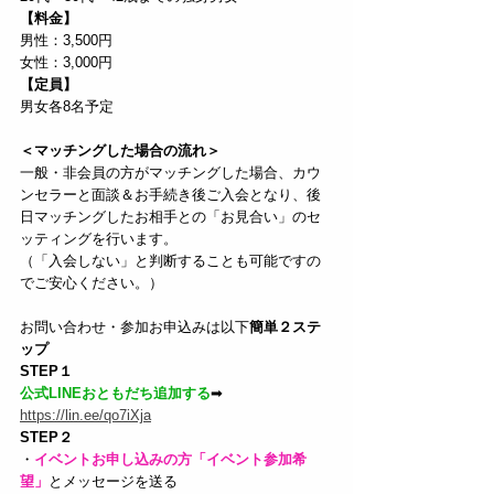
【料金】
男性：3,500円
女性：3,000円
【定員】
男女各8名予定
＜マッチングした場合の流れ＞
一般・非会員の方がマッチングした場合、カウ
ンセラーと面談＆お手続き後ご入会となり、後
日マッチングしたお相手との「お見合い」のセ
ッティングを行います。
（「入会しない」と判断することも可能ですの
でご安心ください。）
お問い合わせ・参加お申込みは以下
簡単２ステ
ップ
STEP１
公式LINEおともだち追加する
➡ 
https://lin.ee/qo7iXja
STEP２
・
イベントお申し込みの方「イベント参加希
望」
とメッセージを送る