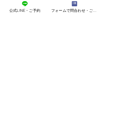
20代・30代・40代の本気の婚活を仲人が丁寧に
サポートしています。
公式LINE・ご予約
フォームで問合わせ・ご予約
▶ 仙台の結婚相談所「婚活サロン結Ring」の
詳
細はこち
ら
イベント
婚活
すべて表示
最新記事