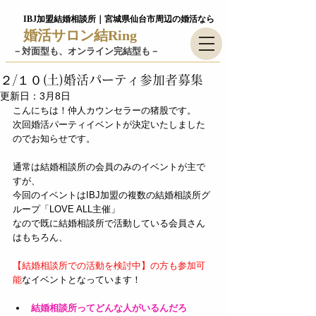
IBJ加盟結婚相談所｜宮城県仙台市周辺の婚活なら
婚活サロン結Ring
－​対面型も、オンライン完結型も－
２/１０(土)婚活パーティ参加者募集
更新日：
3月8日
こんにちは！仲人カウンセラーの猪股です。
次回婚活パーティイベントが決定いたしました
のでお知らせです。
通常は結婚相談所の会員のみのイベントが主で
すが、
今回のイベントはIBJ加盟の複数の結婚相談所グ
ループ「LOVE ALL主催」
なので既に結婚相談所で活動している会員さん
はもちろん、
【結婚相談所での活動を検討中】の方も参加可
能
なイベントとなっています！
結婚相談所ってどんな人がいるんだろ