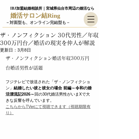
IBJ加盟結婚相談所｜宮城県仙台市周辺の婚活なら
婚活サロン結Ring
－​対面型も、オンライン完結型も－
ザ・ノンフィクション 30代男性／年収
300万円台／婚活の現実を仲人が解説
更新日：
3月8日
ザ・ノンフィクション婚活年収300万円
台婚活男性が話題
フジテレビで放送された「ザ・ノンフィクショ
ン」
結婚したい彼と彼女の場合 前編～令和の婚
活漂流記2026～
回の30代婚活男性がいまXで大
きな反響を呼んでいます。  
こちらからTVerにて視聴できます（視聴期限有
り）