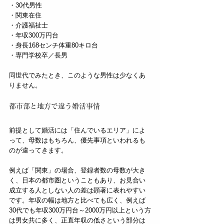
・30代男性  
・関東在住  
・介護福祉士  
・年収300万円台  
・身長168センチ体重80キロ台  
・専門学校卒／長男  
同世代でみたとき、このような男性は少なくあ
りません。
都市部と地方で違う婚活事情
前提として婚活には「住んでいるエリア」によ
って、母数はもちろん、優先事項といわれるも
のが違ってきます。
例えば「関東」の場合、登録者数の母数が大き
く、日本の都市圏ということもあり、お見合い
成立する人としない人の差は顕著に表れやすい
です。年収の幅は地方と比べても広く、例えば
30代でも年収300万円台～2000万円以上という方
は男女共に多く、正直年収の低さという部分は