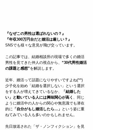
『なぜこの男性は選ばれないの？』
『年収300万円台だと婚活は厳しい？』
SNSでも様々な意見が飛び交っています。
この記事では、結婚相談所の現場で多くの婚活
男性を見てきた仲人の視点から、
“30代男性婚活
の課題と感想”
を解説します。
近年、婚活って話題になりやすいですよね(^^)  
少子化を始め「結婚を選択しない」という選択
をする人が増えてきているなか、
「結婚した
い」と動いている人には興味関心が高く
、同じ
ように婚活中の人からの関心や無意識でも潜在
的に
「自分がもし婚活したら…」
という姿に重
ねてみている人も多いのかもしれません。
先日放送された「ザ・ノンフィクション」を見