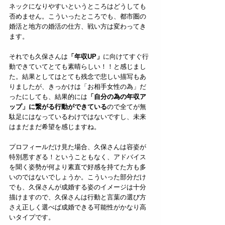
ネックになりやすいというところはどうしても
否めません。こういったところでも、都市圏の
婚活と地方の婚活の仕方、戦い方は変わってき
ます。
それでも久保さんは
「年収UP」
に向けてすぐ行
動できていてとても素晴らしい！！と感じまし
た。結果としてはとても残念で悲しい描写もあ
りましたが、きっかけは「お相手女性の為」だ
ったにしても、結果的には
「自分の為の年収ア
ップ」に繋がる行動ができている
ので全てが無
駄足にはなっているわけではないですし、未来
はまだまだ希望を感じますね。
プロフィールだけ見た場合、久保さんは容姿が
特別悪すぎる！ということもなく、アドバイス
を聞く姿勢が何より素直で好感を持てた方も多
いのではないでしょうか。こういった部分だけ
でも、久保さんが成婚する姿のイメージは十分
描けますので、久保さんは行動と言葉の選び方
さえ正しく選べば成婚できる可能性がかなり高
いタイプです。