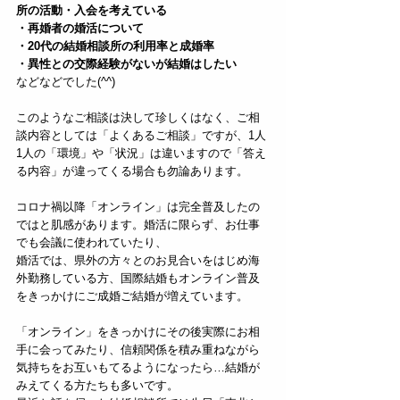
所の活動・入会を考えている
・再婚者の婚活について
・20代の結婚相談所の利用率と成婚率
・異性との交際経験がないが結婚はしたい
などなどでした(^^)
このようなご相談は決して珍しくはなく、ご相
談内容としては「よくあるご相談」ですが、1人
1人の「環境」や「状況」は違いますので「答え
る内容」が違ってくる場合も勿論あります。
コロナ禍以降「オンライン」は完全普及したの
ではと肌感があります。婚活に限らず、お仕事
でも会議に使われていたり、
婚活では、県外の方々とのお見合いをはじめ海
外勤務している方、国際結婚もオンライン普及
をきっかけにご成婚ご結婚が増えています。
「オンライン」をきっかけにその後実際にお相
手に会ってみたり、信頼関係を積み重ねながら
気持ちをお互いもてるようになったら…結婚が
みえてくる方たちも多いです。