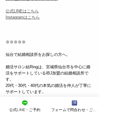
公式LINEはこちら
Instagramはこちら
※※※※※
仙台で結婚相談所をお探しの方へ。
婚活サロン結Ringは、宮城県仙台市を中心に婚
活をサポートしているIBJ加盟の結婚相談所で
す。
20代・30代・40代の本気の婚活を仲人が丁寧に
サポートしています。
▶ 仙台の結婚相談所「婚活サロン結Ring」の
詳
公式LINE・ご予約
フォームで問合わせ・ご予約
細はこち
ら