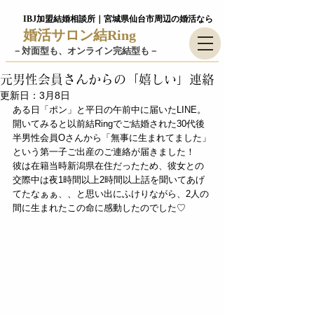
IBJ加盟結婚相談所｜宮城県仙台市周辺の婚活なら
婚活サロン結Ring
－​対面型も、オンライン完結型も－
元男性会員さんからの「嬉しい」連絡
更新日：
3月8日
ある日「ポン」と平日の午前中に届いたLINE。
開いてみると以前結Ringでご結婚された30代後
半男性会員Oさんから「無事に生まれてました」
という第一子ご出産のご連絡が届きました！
彼は在籍当時新潟県在住だったため、彼女との
交際中は夜1時間以上2時間以上話を聞いてあげ
てたなぁぁ、、と思い出にふけりながら、2人の
間に生まれたこの命に感動したのでした♡