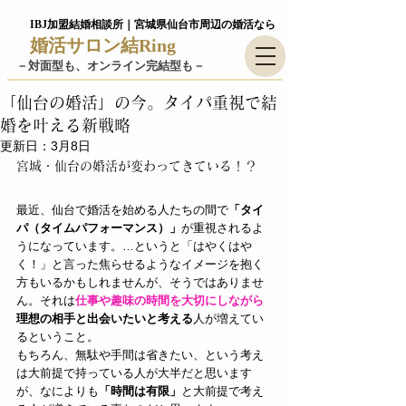
IBJ加盟結婚相談所｜宮城県仙台市周辺の婚活なら
婚活サロン結Ring
－​対面型も、オンライン完結型も－
「仙台の婚活」の今。タイパ重視で結
婚を叶える新戦略
更新日：
3月8日
宮城・仙台の婚活が変わってきている！？
最近、仙台で婚活を始める人たちの間で
「タイ
パ（タイムパフォーマンス）」
が重視されるよ
うになっています。…というと「はやくはや
く！」と言った焦らせるようなイメージを抱く
方もいるかもしれませんが、そうではありませ
ん。それは
仕事や趣味の時間を大切にしながら
理想の相手と出会いたいと考える
人が増えてい
るということ。
もちろん、無駄や手間は省きたい、という考え
は大前提で持っている人が大半だと思います
が、なによりも
「時間は有限」
と大前提で考え