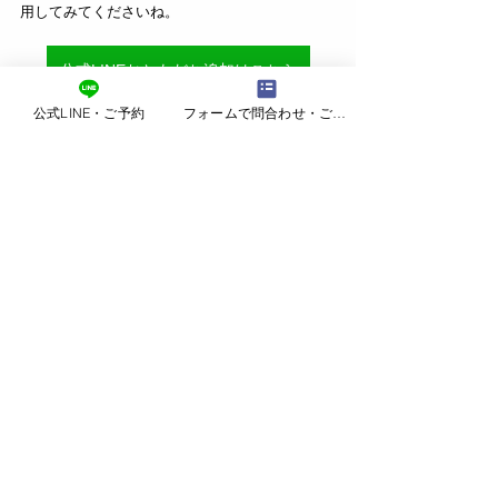
用してみてくださいね。
公式LINEおともだち追加はこちら
公式LINE・ご予約
フォームで問合わせ・ご予約
無料相談・ご予約はこちらから
※※※※※
仙台で結婚相談所をお探しの方へ。
婚活サロン結Ringは、宮城県仙台市を中心に婚
活をサポートしているIBJ加盟の結婚相談所で
す。
20代・30代・40代の本気の婚活を仲人が丁寧に
サポートしています。
▶ 仙台の結婚相談所「婚活サロン結Ring」
仙台
で結婚相談所をお探しの方はこちら