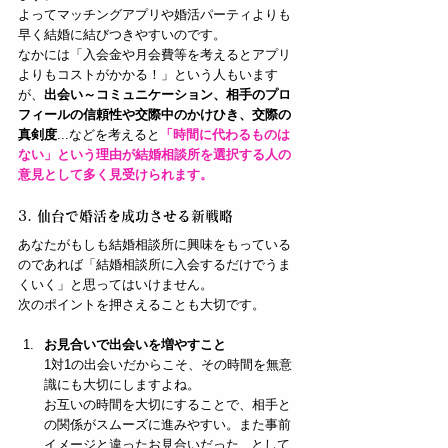
よってマッチングアプリや婚活パーティよりも
早く結婚に結びつきやすいのです。
なかには「入会金や月会費等を考えるとアプリ
よりもコストがかかる！」という人もいます
が、
出会い～コミュニケーション、相手のプロ
フィールの信頼性や交際中のかけひき、交際の
真剣度
...などを考えると
「時間に代わるものは
ない」という理由が結婚相談所を選択する人の
意見として多く見受けられます。
3. 仙台で婚活を成功させる新戦略
あなたがもしも結婚相談所に興味をもっている
のであれば「結婚相談所に入会するだけでうま
くいく」と思ってはいけません。
次のポイントを押さえることも大切です。
お見合いで出会いを増やすこと
1対1の出会いだからこそ、その時間を無意
識にも大切にしますよね。
お互いの時間を大切にすることで、相手と
の関係がスムーズに進みやすい。また事前
イメージと違ったお見合いだった...として