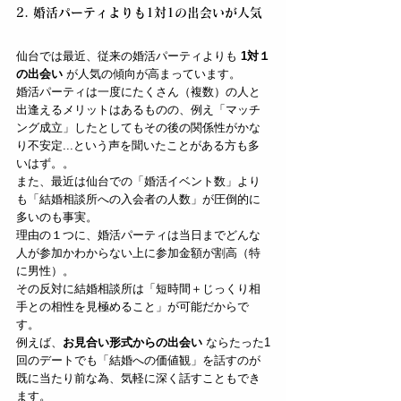
2. 婚活パーティよりも1対1の出会いが人気
仙台では最近、従来の婚活パーティよりも 
1対１
の出会い
 が人気の傾向が高まっています。
婚活パーティは一度にたくさん（複数）の人と
出逢えるメリットはあるものの、例え「マッチ
ング成立」したとしてもその後の関係性がかな
り不安定...という声を聞いたことがある方も多
いはず。。
また、最近は仙台での「婚活イベント数」より
も「結婚相談所への入会者の人数」が圧倒的に
多いのも事実。
理由の１つに、婚活パーティは当日までどんな
人が参加かわからない上に参加金額が割高（特
に男性）。
その反対に結婚相談所は「短時間＋じっくり相
手との相性を見極めること」が可能だからで
す。
例えば、
お見合い形式からの出会い
 ならたった1
回のデートでも「結婚への価値観」を話すのが
既に当たり前な為、気軽に深く話すこともでき
ます。